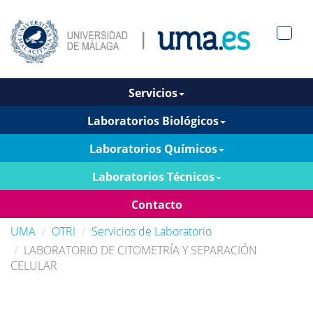
Men?
pan>
Servicios
Laboratorios Biológicos
Laboratorios Químicos
Laboratorios Técnicos
Contacto
UMA
OTRI
Servicios de Laboratorio
LABORATORIO DE CITOMETRÍA Y SEPARACIÓN
CELULAR