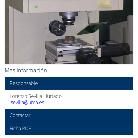
Mas información
Responsable
Lorenzo Sevilla Hurtado
lsevilla@uma.es
Contactar
Ficha PDF