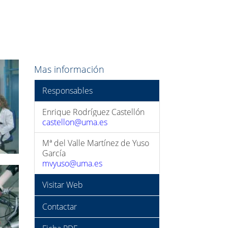
Mas información
Responsables
Enrique Rodríguez Castellón
castellon@uma.es
Mª del Valle Martínez de Yuso
García
mvyuso@uma.es
Visitar Web
Contactar