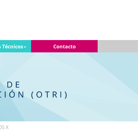
s Técnicos
Contacto
OS X